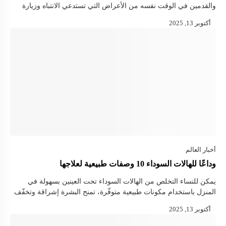
والقدمين في الوقت نفسه من الأعراض التي تستدعي الانتباه وزيارة
الطبيب لأنه قد يشير إلى مشاكل صحية خطېرة ويستعرض …
وداعًا للهالات السوداء 10 وصفات طبيعية لعلاجها
يمكن للنساء التخلص من الهالات السوداء تحت العينين بسهولة في
المنزل باستخدام مكونات طبيعية متوفّرة، تمنح البشرة إشراقة وتخفّف
من الانتفاخ والتصبغات الداكنة. فيما يلي أبرز الوصفات الفعّالة: 1- الخيار
يُعدّ الخيار …