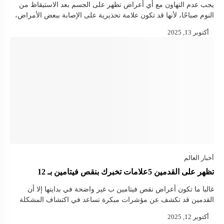
يجب عدم التهاون مع أي أعراض تظهر على الجسم بعد الاستيقاظ من
النوم صباحًا، لأنها قد تكون علامة تحذيرية على الإصابة ببعض الأمراض،
مثل داء السكري. أعراض السكري عند الاستيقاظ صباحًا: 1- العطش …
تظهر على القدمين 5علامات تخبرك بنقص فيتامين بـ 12
غالبا ما تكون أعراض نقص فيتامين ب غير واضحة في بدايتها إلا أن
القدمين قد تكشف عن مؤشرات مبكرة تساعد في اكتشاف المشكلة
قبل تفاقمها. إليك أبرز 5 علامات في …