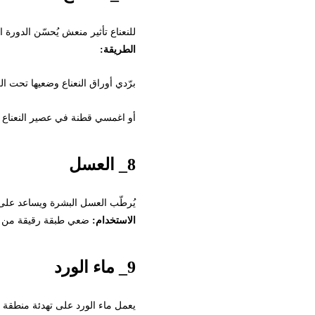
للنعناع تأثير منعش يُحسّن الدورة الدمو
الطريقة:
برّدي أوراق النعناع وضعيها تحت العينين.
أو اغمسي قطنة في عصير النعناع البارد ومرّر
8_ العسل
يُرطّب العسل البشرة ويساعد على تفتي
الاستخدام:
ضعي طبقة رقيقة من العسل الخام 
9_ ماء الورد
يعمل ماء الورد على تهدئة منطقة تحت الع