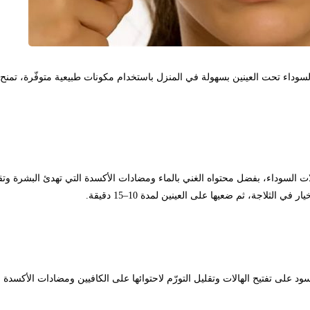
 تحت العينين بسهولة في المنزل باستخدام مكونات طبيعية متوفّرة، تمنح البشرة
السوداء، بفضل محتواه الغني بالماء ومضادات الأكسدة التي تهدئ البشرة وتقلل الا
ثلاجة، ثم ضعيها على العينين لمدة 10–15 دقيقة.
 تفتيح الهالات وتقليل التورّم لاحتوائها على الكافيين ومضادات الأكسدة التي تُض