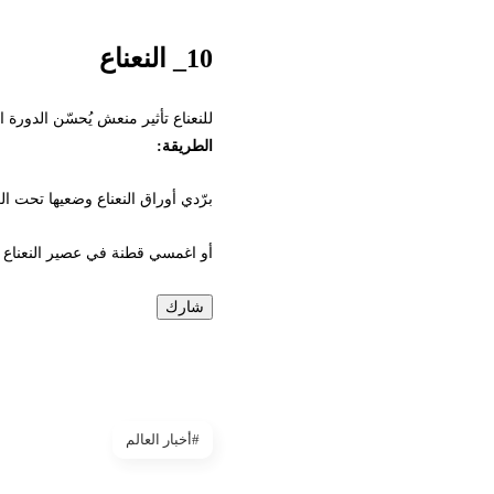
10_ النعناع
للنعناع تأثير منعش يُحسّن الدورة الدمو
الطريقة:
برّدي أوراق النعناع وضعيها تحت العينين.
أو اغمسي قطنة في عصير النعناع البارد ومرّر
شارك
#أخبار العالم