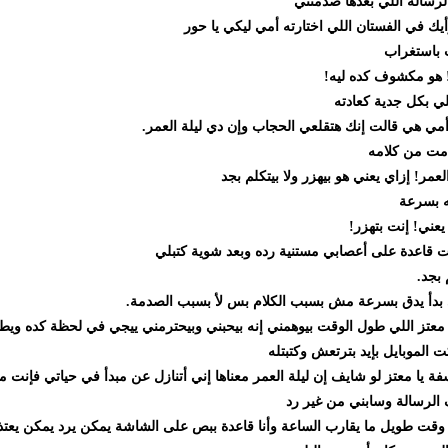
الة اللي بعدها صدمتني
في الفستان اللي اختارته أمي ليكي يا حور
تغراب
مكشوف كده ليه!
ل جدية كعادته
هي قالت إنك هتقلعي الحجاب وإن دي ليلة العمر.
ن كلامه
! إزاي يعني هو بيهزر ولا بيتكلم بجد
رعة
! إنت بتهزر!
ة على أعصابي مستنية رده وبعد شوية كتبلي
 يدق بسرعة مش بسبب الكلام بس لأ بسبب الصدمة.
 اللي طول الوقت بيوهمني إنه بيحبني وبيحترمني ييجي في لحظة كده ويطلب م
بايل بإيد بترتعش وكتبتله
يا معتز لو شايف إن ليلة العمر معناها إني أتنازل عن مبدأ في حياتي فإنت مش 
الة وسابني من غير رد
ويل ما يقارب الساعة وأنا قاعدة ببص على الشاشة يمكن يرد يمكن يعتذر