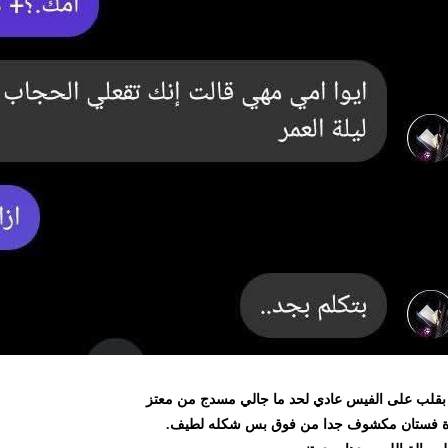
 على الفيس عادي لحد ما جالي مسدج من معتز
ان مكشوف جدا من فوق بس شكله لطيف.