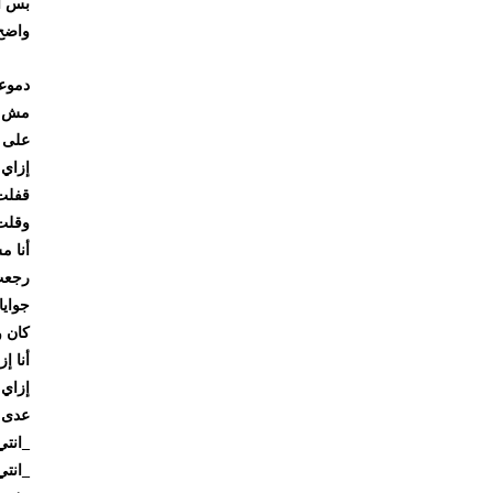
بس الرد ج
واضح إنن
دموعي نز
مش على م
على نفسي
إزاي كنت
قفلت ال
وقلت لنفس
أنا مش ه
رجعت من 
جوايا وجع
كان وجع خ
أنا إزاي 
إزاي كنت 
عدى يوم و
_انتي معق
_انتي بتك