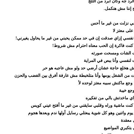
ه وكان أبرد من التلج
ا مش هنكمل.
لت من غير ما أحس
عتز لا
 إزاي صدقت إن في حد ممكن يحبني من غير ما يحاول يغيرني!
 فاكرة إن الحب معناه احترام مش شروط!
شات ومسحت صورته
ي وأنا ببص في المراية
خلع حاجة عشان أرضي حد ولو مش عاجبه هو حر
الشغل يومها وأنا متلخبطة مش عارفة أفرق بين الغضب والحزن
 ماكنش سببه معتز لوحده لأ
يبة
ماخدتش بالي من تفكيره
ماشية وراه وقلبي سايقني من غير ما أفتح عيني كويس
اتنين وهو كل شوية يبعتلي رسايل أولها ندم وبعدها هجوم
دة
بري المواضيع