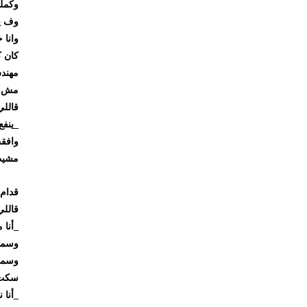
وكملت
وف يوم من
وانا خار
كان كريم
مهندس في
مش بيجمعن
قاللي بهد
_ينفع أتك
وافقت
مشيت جنب
قدام الش
قاللي
_أنا متاب
وسمعت ال
وسمعت كم
سكت شوية
_أنا ناوي