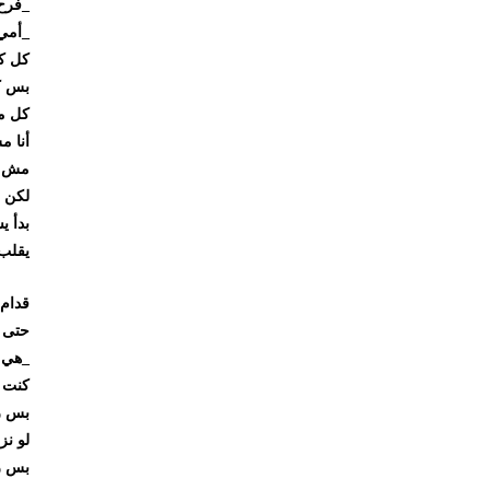
_فرح يعن
_أمي كانت
كل كلمة 
بس كل خب
كل ما كان
أنا مش واح
مش واحدة 
لكن اللى
بدأ يستغل
يقلب زماي
قدام الإد
حتى مرة س
_هي شايف
كنت هقوم 
بس رجعت
لو نزلت ل
بس ربنا م