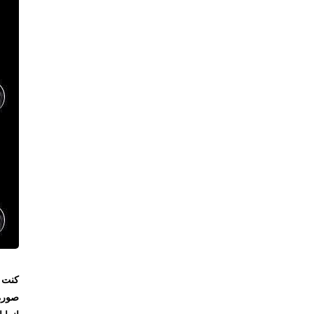
كنت بقلب
صورة فست