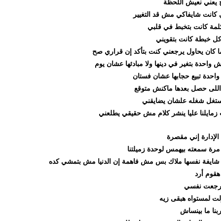
ي نعيش اللحظة
 شايفاكي مش قد التغيير
كانت بتخبط في قلبي
طة كانت بتقويني
 يحاول يرجعني كنت بتأكد إن قراري صح
دة بتغير في دينها ولا مبادئها عشان يوم
تبيع حجابها عشان فستان
 حصل بعدها ماكنش متوقع
 شغله علشان يضايقني
لنا عليا ينشر كلام مش حقيقي يطلعني
ارة إني مقصرة
معته بيهمس لوحدة زميلتنا
ة نفسها ملاك بس مش فاهمة إن الدنيا مش بتمشي كده
أرد
 نفسي
مستواه هبقى زيه
ا بينساش