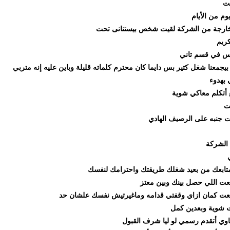
 الأيام
جة من الشركة لقيت شخص بيستنانى تحت
 قسم تاني
ا شغل كتير بس دايما كان محترم كلماته قليلة وباين عليه إنه متربي
وء
لم معاكي شوية
ه على الرصيف الهادي
ركة
عك من بعيد شغلك طريقتك واحترامك لنفسك
لي حصل بينك وبين معتز
ان ازاي وقفتي قدامه وماغيرتيش نفسك علشان حد
 وبعدين كمل
 أتقدم رسمي لو ليا شرف القبول