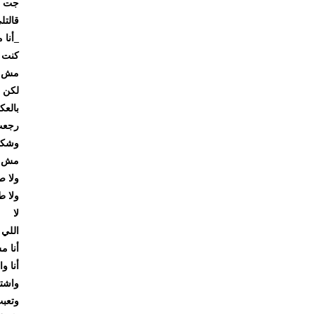
جت مديرة 
قالتلي
_أنا متاب
كنت هطير
مش بس ع
لكن علشا
بالعكس أ
رجعت من 
وشكلي ات
مش لبسي
ولا صوتي
ولا طريقة
لا
اللي اتغي
أنا مش م
أنا واحدة
واشتغلت
وتعبت