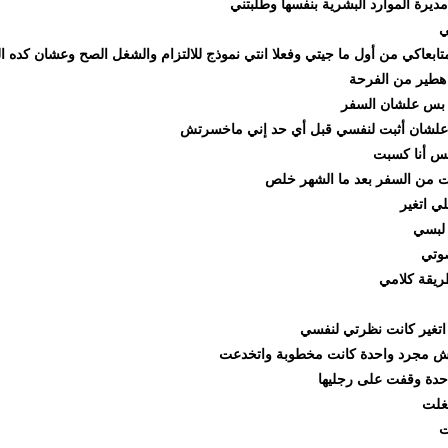
الموارد البشرية بنفسها وطلبتني
عاكي من أول ما جيتي وفعلا انتي نموذج للالتزام والشغل الصح وعشان كده ال
 من الفرحة
لشان السفر
ن أثبت لنفسي قبل أي حد إني ماخسرتش
نا كسبت
السفر بعد ما الشهر خلص
غير
 كلامي
ر كانت نظرتي لنفسي
جرد واحدة كانت مخطوبة واتخدعت
 وقفت على رجليها