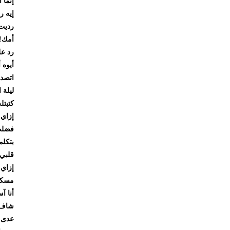
إنما الرس
إيه رأيك 
رديت باس
أمك! هو 
رد علي بك
أيوه أمي 
اتصدمت م
ليلة العمر
كتبتله بس
إزاي يعني
فضلت قاعد
بتكلم بجد.
قلبي بدأ
إزاي معتز
مسكت المو
أنا آسفة 
شاف الرس
عدى وقت ط