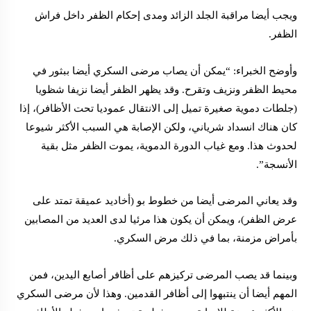
ويجب أيضا مراقبة الجلد الزائد ومدى إحكام الظفر داخل فراش
الظفر.
وأوضح الخبراء: “يمكن أن يصاب مرضى السكري أيضا ببثور في
محيط الظفر ونزيف وتقرح. وقد يظهر الظفر أيضا نزيفا شظويا
(جلطات دموية صغيرة تميل إلى الانتقال عموديا تحت الأظافر)، إذا
كان هناك انسداد شرياني، ولكن الإصابة هي السبب الأكثر شيوعا
لحدوث هذا. ومع غياب الدورة الدموية، يموت الظفر مثل بقية
الأنسجة”.
وقد يعاني المرضى أيضا من خطوط بو (أخاديد عميقة تمتد على
عرض الظفر)، ويمكن أن يكون هذا مرئيا لدى العديد من المصابين
بأمراض مزمنة، بما في ذلك مرض السكري.
وبينما قد يصب المرضى تركيزهم على أظافر أصابع اليدين، فمن
المهم أيضا أن ينتبهوا إلى أظافر القدمين. وهذا لأن مرضى السكري