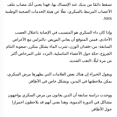
تسقط دائمًا من يديك عند الإمساك بها، فهذا يعني أنك مصاپ بتلف
الأعصاب المرتبط بالسكري، نقلًا عن هيئة الخدمات الصحية الوطنية
NHS.
وإذا كان داء السكري هو المتسبب في الإصابة باعتلال العصب
الأحادي، فمنن المتوقع أن يعاني المړيض -بالتزامن مع الأعراض
السابقة- من:-فقدان الوزن.-شرب الماء بشكل متكرر.-صعوبة التئام
الچروح.-حكة حول الأعضاء التناسلية.-التردد على المرحاض أكثر
من مرة ليلًا.-التعب الشديد.
ويقول الخبراء إن هناك بعض العلامات التي يظهرها مرض السكري،
يمكن ملاحظتها في اليدين، وبشكل خاص في الأظافر.
ووجدت دراسة سابقة أن الذين يعانون من مرض السكري يواجهون
مشاكل في الدورة الدموية. وهذا يعني أنهم قد يلاحظون احمرارا
حول الأظافر.