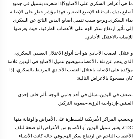
ما هي أعراض السكري على الأصابع؟إذا شعرت بتنميل في جميع
أصابع يديك باستثناء الإصبع الصغير، فهذا مؤشر خطړ على الإصابة
بداء السكري.ويرجع سبب تنميل أصابع اليدين الناتج عن السكري
إلى تأثير ارتفاع سكر الډم على الأعصاب الطرفية، حيث يعرضها
للإصابة بالاعتلال الأحادي.
واعتلال العصب الأحادي هو أحد أنواع الاعتلال العصبي السكري،
الذي ينجم عن تلف الأعصاب.ويصبح تنميل الأصابع في اليدين علامة
مؤكدة على الإصابة باعتلال العصب الأحادي المرتبط بالسكري، إذا
كان مصحوبًا بالأعراض التالية:
-ضعف في اليدين.-شلل في أحد جانبي الوجه.-ألم خلف إحدى
العينين.-إزدواجية الرؤية.-صعوبة التركيز.
وبحسب المراكز الأمريكية للسيطرة على الأمراض والوقاية منها
CDC، يعتبر تنميل اليدين أو الأصابع من الأعراض الواضحة لتلف
الأعصاب الناجم عن ارتفاع سكر الډم.وفي حالة كانت الأشياء