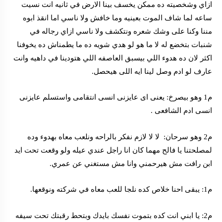
ازاي وشخصيته ده ممكن يخسف بينا الارض في ثانيه انت نسيت
ساعه لما شاف الموت بعينيه وما خافش ولا ناسي اما انقذ ابوه
مننا وكنا على وشك شعره ونتكشف ولا ناسي ازاي رجاله في
شنبات بتخضع له لا ما هو لو هدي شويه ده ما يطمناش ده يخوفنا
اكثر لان ده هدوء اللي بيسبق العاصفه اللي هتودينا في داهيه وانت
عارف لو ادم وصل لينا ايه اللى هيحصل.
م1 وهو بيصرخ: يعنى اى عايزنى انسى انتقامى واستسلم عايزنى
انسى ادم الشافعى .
م2 وهو سرحان: لا لا لازم نفكر بالراحه ونلعب معاه بهدوء وده
لمصلحتنا يا فالح مهما كان انا راجل عندي عيله ولو وقعت تحت ايد
ابن رافت مش هيرحمني وانا مش مستغني عن عمري.
م1: يبقى احنا خلاص كده نلجا للعب معاه في شركته ونوقعها.
م2: يا ابني انت كده بتموت نفسك بايدك وبتحط رقبتك تحت سيفه