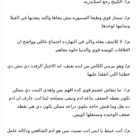
م1: الكينج رجع اسكندريه.
م2: ممتاز قوي وطبعا السنيوره مش معاها واكيد بيعذبها في الفيلا
وسايبها لوحدها.
م1: لا للاسف معاه وكان في النهارده اجتماع عائلي وواضح ان
العلاقات كويسه قوي والدنيا حلوه معاهم.
م2 وهو بيرمي الكاس من ايده بعنف: ايه الاخبار الزفت دي مش دي
خطتنا اللي اتفقنا عليها.
م1: ما تبقاش غشيم قوي كده افهم بس واهدى البنت دي ممكن
تكون نقطه الضعف بتاعه ادم وتبقى مصلحه لينا انت عارف ان ادم
ده بغل وما فيش حاجه بتلوي دراعه ممكن تكون دي هي نقطه
ضعف الوحيده ونستغلها كويس.
م2: انت عبيط يا ابني انت نسيت مين هو ادم الشافعي وذكائه عامل