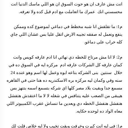
انت مش عارف ان هو حوت السوق ان هو اللي ماسك الدنيا انت
محسسني انك عمرك ما اتعاملت مع ادم قبل كده ولا تعرفه.
م1: ما تقلقش انا شبه مخطط في دماغي لموضوع كده وممكن
ينفع ونعمل له صفقه تجيبه الارض اتقل عليا بس عشان اللي جاي
كله خراب على دماغو.
م2: لا انا مش مرتاح للخطه دي نهائي انا ادم عارفه كويس وانت
كمان عارفه كل الشركات عارفه ادم مركزه ايه في السوق ده في
خلال سنتين بنى الشركه بتاعه ابوه وعمل لها اسم وهو عنده 24
سنه وفي وكمان ليه مركزه بره الاسكندريه ده هنا حتى في القاهره
مسمع جدا وبقيت بلاد مصر كلها اي شركه بتسمع اسمه بتتهز بس
هيبقى من الصعب عليه يتنافس في شغله لا لا ما اعتقدش هتفشل
هتفشل هتفشل الخطه دي وبعدين ما تنساش عقرب الكمبيوتر اللي
معاه الواد ده لوحده حكايه.
م1: في ايه انت كبرت وخرفت وبقت تخيب ولا ايه خلاص قلت لك