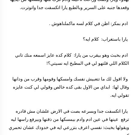
وقعدها جنبه على السرير وبالطبع يارا اتكسفت جدا واتوترت.
ادم بمكر: اظن في كلام لسه ماكملناهوش .
يارا باستغراب: كلام ايه؟
ادم بخبث وهو بيقرب من يارا: كلام كده عايز اسمعه منك تاني
الكلام اللي قلتهو لي في المطبخ ايه نسيتي؟!
ولا اقول لك ما تتعبيش نفسك وامسكها وقومها وقرب من ودانها
وقال لها: ابداي من الاول بقى كده خالص وقولي لي كنت عايزه
تقولي ايه.
يارا اتكسفت جدا وبسرعه بصت في الارض علشان مش قادره
ترفع عينها في عين ادم وادم بيمسكها من ذقنها وبيرفع راسها ليه
ويقولها بخبث: نفسي اعرف بتزرعي ايه في خدودك عشان تحمري