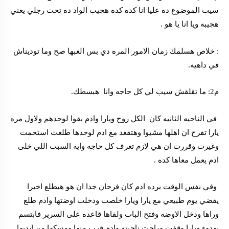
سيب الموضوع ده عليا انا كده كده هجيب الواد ده تحت رجلي يعني
هجيبه ويا انا يا هو .
: خلاص هسلمك زمان الامور المره دي بس العبها صح وما توديناش
في داهيه.
م2: ما تقلقش سيب لي كل حاجه وانا هبسطك.
في الناحيه الثانيه كان الكل روح ويارا وادم بقوا لوحدهم ولاول مره
يارا تفرح ان اهلها مشيوا وهتقعد مع ادم لوحدها طلعت استحمت
وغيرت وقررت ان هي لازم تعرف كل حاجه وايه السبب اللي خلى
ادم يعمل معاها كده .
وفي نفس الوقت برده ادم كان فرحان جدا ان هو هيطلع اخيرا
يقضي يوم طبيعي مع يارا ويارا خلصت ودخلت اوضتها وادم طلع
وراها ودخل الاوضه وفتح الباب ولقاها قاعده على السرير فابتسم
بهدوء ويارا وقفت وراحت ناحيته وادم قرب منها ومسكها من ايديها