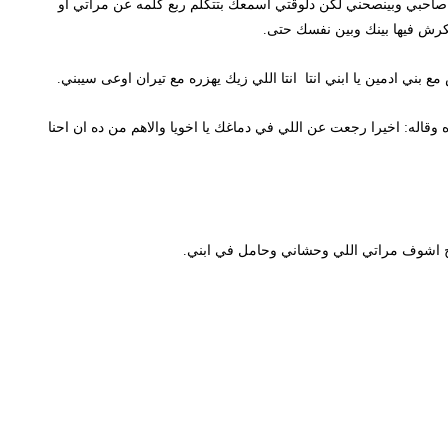
 وبينصحني لكن دلوقتي اسمعك بتتكلم ربع كلمه عن مراتي او
يها بينك وبين نفسك حتى.
مين يا ابني انتا انتا اللي زيك يهزره مع تيران اوعى سيبني.
يرا رجعت عن اللي في دماغك يا اخويا والاهم من ده ان احنا
وف مراتي اللي وحشاني وحامل في ابني.