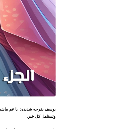
يوسف بفرحه شديده: يا عم ماشي انا مو
وتستاهل كل خير.