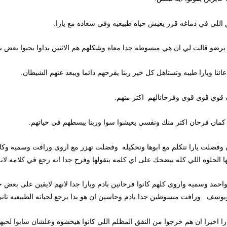
 في دماغه قرر يعيش حياه طبيعيه وفي سعاده مع يارا.
 قالت لي ان هي مبسوطه جدا معاه وشكلهم هم الاثنين بداوا يحبوا بعض بجد وع
ويارا طيبه وتستاهل كل خير ربنا يفرحهم دائما ويبعد عنهم الشيطان.
ي قوي وفرحانالهم اكتر منهم.
 فرحان اكتر منك ونفسي يعيشوا سوا وربنا يبسطهم في حياتهم.
لت يارا تتكلم مع ابوها وتحكيله وفضلت تهزر مع اروى ورافت وسميه وكان ال
لوه اللي كله بيضحك على اي كلمه بتقولها وفرح جدا انه رجع في كلامه لانه ك
يه واروى كلهم كانوا فرحانين بادم ويارا جدا لانهم لايقين على بعض جدا 
ورافت مبسوطين جدا بادم وحاسين ان هو بدا يرجع لحياته الطبيعيه تاني ويبتس
 ان هم خرجوا من النفق المظلم اللي كانوا هيخشوه وعلشان سابوا لحبهم فرصه تا