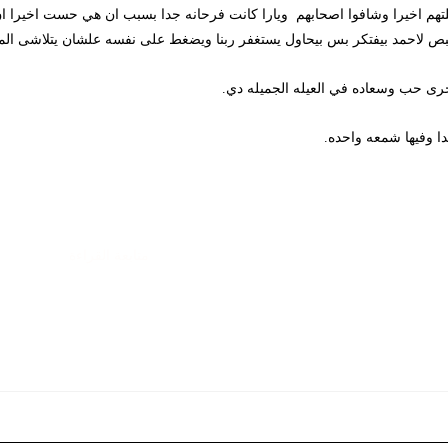
خيرا وشافوا اصحابهم ويارا كانت فرحانه جدا بسبب ان هي حست اخيرا ان جوزه
لاحمد بيفتكر بس بيحاول يستغفر ربنا ويضغط على نفسه علشان يتلاشى الموضوع 
ب وسعاده في العيله الجميله دي.
ها شمعه واحده.
متابعة القراءة