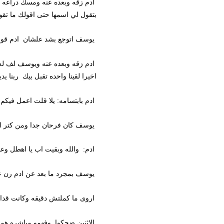
ادم زقه وبعده عنه ومسك دراعه ولواه
بتقول لي اسمها حتى اقولك ما تقولش 
يوسف اتوجع بشد علشان ادم قوي جسديا و
ادم زقه وبعده عنه ويوسف لف له وبصل
اخيرا لقينا واحده تقبل بيك ربنا يديمك 
ادم بابتسامه: يلا قلت اعمل فيكم خير 
يوسف كان فرحان جدا ومن كتر الفرحه 
ادم: والله وبقيت اب يا اهطل وعندك 
يوسف بمجرد ما بعد عن ادم رن على اروى 
اروى ما كملتش دقيقه وكانت قدامه واول
الاثنين ضحكوا وفهمو مباشره هما عايزي