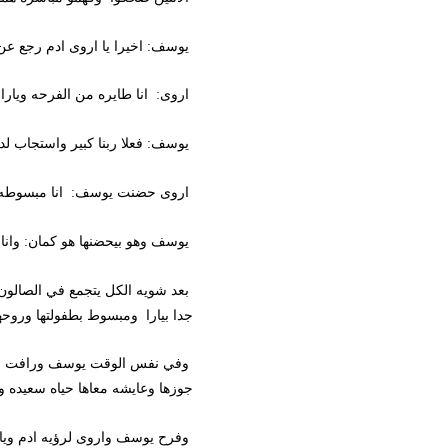
يوسف: اخيرا يا اروى ادم رجع عن اللي
اروى: انا طايره من الفرحه ويارا برضو
يوسف: فعلا ربنا كبير واستجاب لدعائنا 
اروى حضنت يوسف: انا مبسوطه قوي قو
يوسف وهو بيحضنها هو كمان: وانا كمان
بعد شويه الكل يتجمع في الصالون وفض
جدا بيارا ومبسوط بطفولتها وروحها الح
وفي نفس الوقت يوسف ورافت واحمد وسم
جوزها وعايشه معاها حياه سعيده ويوسف 
وفرح يوسف واروى لرؤيه ادم ويارا اخيرا