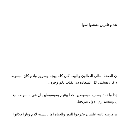
ايزين يعيشوا سوا.
ضحك مالى الصالون والبيت كان كله بهجه وسرور وادم كان مبسوط
ان هيخلي كل السعاده دي تقلب لغم وحزن.
واحمد وسميه مبسوطين جدا ببنتهم ومبسوطين ان هي مبسوطه مع
م زي الاول تدريجيا.
نيه علشان يخرجوا للنور والحياه اما بالنسبه لادم ويارا فكانوا