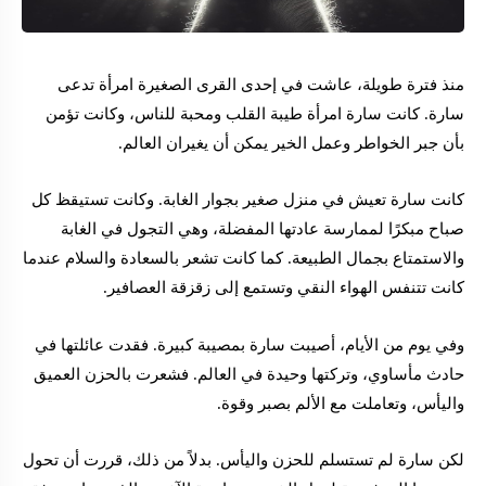
منذ فترة طويلة، عاشت في إحدى القرى الصغيرة امرأة تدعى
سارة. كانت سارة امرأة طيبة القلب ومحبة للناس، وكانت تؤمن
بأن جبر الخواطر وعمل الخير يمكن أن يغيران العالم.
كانت سارة تعيش في منزل صغير بجوار الغابة. وكانت تستيقظ كل
صباح مبكرًا لممارسة عادتها المفضلة، وهي التجول في الغابة
والاستمتاع بجمال الطبيعة. كما كانت تشعر بالسعادة والسلام عندما
كانت تتنفس الهواء النقي وتستمع إلى زقزقة العصافير.
وفي يوم من الأيام، أصيبت سارة بمصيبة كبيرة. فقدت عائلتها في
حادث مأساوي، وتركتها وحيدة في العالم. فشعرت بالحزن العميق
واليأس، وتعاملت مع الألم بصبر وقوة.
لكن سارة لم تستسلم للحزن واليأس. بدلاً من ذلك، قررت أن تحول