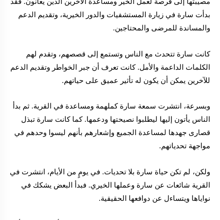
مصيبتها إلى فرصة لعمل الخير ومساعدة الآخرين الذين يعانون. فقد
بدأت سارة في زيارة المستشفيات والدور الخيرية، وتقديم الدعم
والمساندة للمرضى والمحتاجين.
كانت سارة تتحدث مع الناس وتستمع إلى قصصهم، وتقدم لهم
الكلمات الداعمة والأمل. كانت تعرف أن جبر الخواطر وتقديم الدعم
للآخرين يمكن أن يكون له تأثير عميق على حياتهم.
وبسرعة، انتشرت سمعة سارة كملهمة ومساعدة في القرية. ثم بدأ
الناس يأتون إليها ليطلبوا نصيحتها ودعمها. كما كانت سارة تبذل
قصارى جهدها لمساعدة الجميع وإشعارهم بأنهم ليسوا وحدهم في
مواجهة تحدياتهم.
ولكن، لم تكن حياة سارة بلا تحديات. في يومٍ من الأيام، انتشرت في
القرية شائعات عن سارة وعملها الخيري. فبدأ البعض يشكك في
نواياها ويتساءل عن دوافعها الحقيقية.