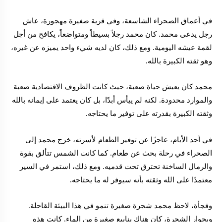
في أعماق الصحراء الشاسعة، وفي قرية صغيرة مهجورة، عاش
رجل يدعى محمد. كان محمد رجلاً بسيطاً ومتواضعاً، يكافح من أجل
لقمة عيشه اليومية. ومع ذلك، كان لديه شيء واحد يميزه عن غيره،
وهو ثقته الكبيرة بالله.
محمد كان يعيش حياة صعبة، حيث كانت الظروف الاقتصادية صعبة
والموارد محدودة. لكنه لم ييأس أبدًا، بل كان يعتمد على إيمانه بالله
وثقته الكبيرة بقدرته على توفير ما يحتاجه.
في أحد الأيام، عاجزًا عن توفير الطعام لأسرته، خرج محمد إلى
الصحراء في رحلة بحث عن طعام. كما كانت الشمس تتألق بقوة
والرمال الساخنة تحترق تحت قدميه. ومع ذلك، استمر في السير
معتمدًا على الله وثقته بأنه سيوفر له ما يحتاجه.
وفجأة، لاحظ محمد شجرة صغيرة تنمو في هذا البيئة القاحلة.
وبجوار الشجرة، كان هناك ينابيع صغيرة من الماء. كانت هذه