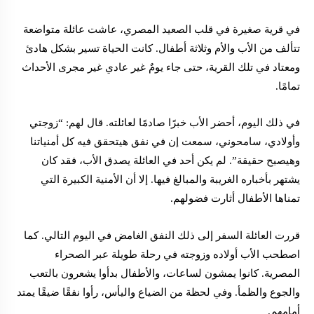
في قرية صغيرة في قلب الصعيد المصري، عاشت عائلة متواضعة
تتألف من الأب والأم وثلاثة أطفال. كانت الحياة تسير بشكل هادئ
ومعتاد في تلك القرية، حتى جاء يومٌ غير عادي غير مجرى الأحداث
تمامًا.
في ذلك اليوم، أحضر الأب خبرًا صادمًا لعائلته. قال لهم: “زوجتي
وأولادي، سامحوني، سمعت إن في نفق هيتحقق فيه كل أمنياتنا
وهيصبح حقيقة”. لم يكن أحد في العائلة يصدق الأب، فقد كان
يشتهر بأخباره الغريبة والمبالغ فيها. إلا أن الأمنية الكبيرة التي
تمناها الأطفال أثارت فضولهم.
قررت العائلة السفر إلى ذلك النفق الغامض في اليوم التالي. كما
اصطحب الأب أولاده وزوجته في رحلة طويلة عبر الصحراء
المصرية. كانوا يمشون لساعات، والأطفال بدأوا يشعرون بالتعب
والجوع والظمأ. وفي لحظة من الضياع واليأس، رأوا نفقًا ضيقًا يمتد
أمامهم.