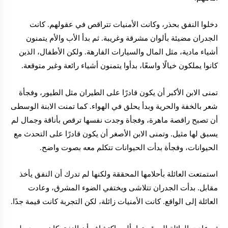
دخلوا النفق بحذر، وكانت الأمنيات تتراقص في عقولهم. كانت
الجدران مضيئة بألوان مشرقة وغريبة. ثم بدأ الأب والأم يتمنون
أشياء مادية، مثل المال والسيارات الفارهة. ولكن الأطفال، الذين
كانوا يملكون خيالًا واسعًا، بدأوا يتمنون أشياء رائعة وغير متوقعة.
تمنى الابن الأكبر أن يكون قادرًا على الطيران مثل الطيور، وفجأة
شعر بالخفة والحرية وبدأ يحلق في الهواء. كما تمنت الابنة الوسطى
أن تصبح راقصة ماهرة، وفجأة وجدت نفسها ترقص بأناقة وجمال لم
يسبق لها مثيل. وتمنى الابن الأصغر أن يكون قادرًا على التحدث مع
الحيوانات، وفجأة بدأت الحيوانات تتكلم معه بصوت واضح.
استمتعت العائلة بأحلامها المحققة ولكنها لم تدرك أن النفق يأخذ
مقابل. بدأت الجدران تتلاشى ويختفي الضوء المشرق، وعادت
العائلة إلى الواقع. كانت الأمنيات زائلة، لكن التجربة كانت قيمة جدًا.