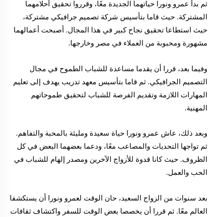
ثم بدأ عمرو ونورا حياتهما الجديدة معًا، وقرروا تحقيق أحلامهما
المشتركة. حيث قاما بتأسيس شركة تصميم جرافيكي مشتركة،
حيث استطاعا تحقيق نجاح كبير في هذا المجال. أصبحت أعمالهما
مشهورة ومحبوبة من العملاء في مصر وخارجها.
وفيما بعد، قررا أن يقدما مساعدة للشباب الطموح في مجال
التصميم الجرافيكي. ثم قاما بتأسيس معهد تدريب يهدف إلى تعليم
المهارات اللازمة وتقديم الفرصة للشباب لتحقيق طموحاتهم
المهنية.
وبعد ذلك، عاش عمرو ونورا حياة سعيدة ومليئة بالمحبة والتفاهم.
ثم تواجها التحديات والمصاعب معًا، ودعما بعضهما البعض في كل
الظروف. حيث كانا قدوة للأزواج الآخرين ومصدر إلهام للشباب في
الحب والعمل.
بعد سنوات من الزواج السعيد، حان الوقت لعمرو ونورا أن يستكشفا
العالم معًا. ثم قررا أن يخصصا بعض الوقت للسفر واكتشاف ثقافات