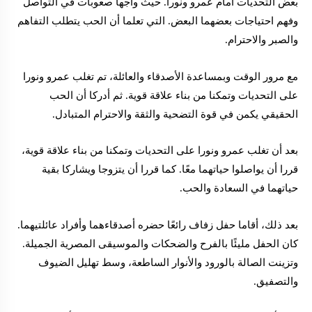
بعض التحديات أمام عمرو ونورا. حيث واجها صعوبات في التواصل
وفهم احتياجات بعضهما البعض. التي تعلما أن الحب يتطلب التفاهم
والصبر والاحترام.
مع مرور الوقت وبمساعدة الأصدقاء والعائلة، تم تغلب عمرو ونورا
على التحديات وتمكنا من بناء علاقة قوية. ثم أدركا أن الحب
الحقيقي يكمن في قوة التضحية والثقة والاحترام المتبادل.
بعد أن تغلب عمرو ونورا على التحديات وتمكنا من بناء علاقة قوية،
قررا أن يواصلوا حياتهما معًا. كما قررا أن يتزوجا ويشاركا بقية
حياتهما في السعادة والحب.
بعد ذلك، أقاما حفل زفاف رائعًا حضره أصدقاءهما وأفراد عائلتيهما.
كان الحفل مليئًا بالفرح والضحكات والموسيقى المصرية الجميلة.
وتزينت الصالة بالورود والأنوار الساطعة، وسط تهليل الضيوف
والتصفيق.