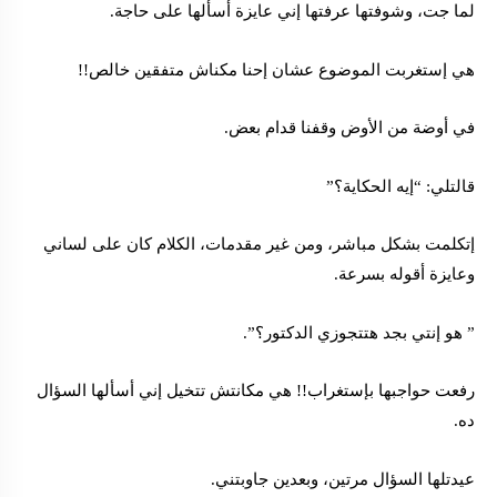
لما جت، وشوفتها عرفتها إني عايزة أسألها على حاجة.
هي إستغربت الموضوع عشان إحنا مكناش متفقين خالص!!
في أوضة من الأوض وقفنا قدام بعض.
قالتلي: “إيه الحكاية؟”
إتكلمت بشكل مباشر، ومن غير مقدمات، الكلام كان على لساني
وعايزة أقوله بسرعة.
” هو إنتي بجد هتتجوزي الدكتور؟”.
رفعت حواجبها بإستغراب!! هي مكانتش تتخيل إني أسألها السؤال
ده.
عيدتلها السؤال مرتين، وبعدين جاوبتني.