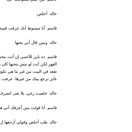
خالد: أخلص.
قاسم: أنا مبسوط أنك عرفت قيمة مرات
خالد: ومين قال أني بحبها.
قاسم: ده باين للأعمى إن أنت بتحبها و
القهر لكن أنت لو مش بتحبها كان هيبق
تقعد في البيت من غير ما هي تكون في
عايز ترجع بيتك من غيرها، عرفت بقى 
خالد: خلصت رغي، يلا بقى اتصرف وشوف
قاسم: أنا قولت بس أعرفك أني هرشك
خالد: طب أخلص وقولي أرجعها إزاي، وأ