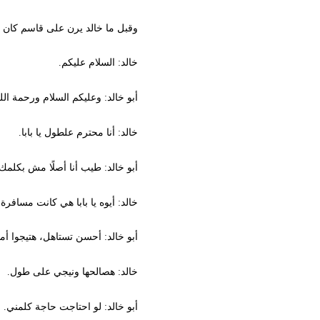
وقبل ما خالد يرن على قاسم كان أبو خا
خالد: السلام عليكم.
أبو خالد: وعليكم السلام ورحمة الله وبر
خالد: أنا محترم علطول يا بابا.
أبو خالد: طيب أنا أصلًا مش بكلمك ولا
خالد: أيوه يا بابا هي كانت مسافرة القا
أبو خالد: أحسن تستاهل، هتيجوا أمتى 
خالد: هصالحها ونيجي على طول.
أبو خالد: لو احتاجت حاجة كلمني.