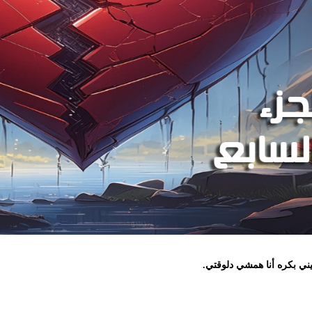
كره أنا همشي دلوقتي.