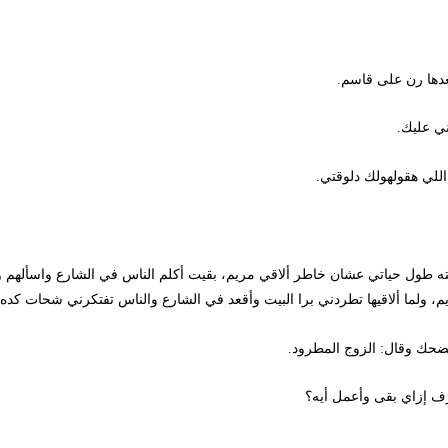
 رن على قاسم.
يك.
 هقولهولك دلوقتي.
 طول حياتي عشان خاطر ألاقي مريم، بقيت أكلم الناس في الشارع واسألهم و
 ألاقيها تطردني برا البيت وأقعد في الشارع والناس تفتكرني شحات كده كتير و
قال: الزوج المطرود.
اي بقى وأعمل أيه؟