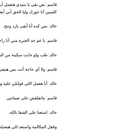
قاسم: بص بقى يا سيدي هتعمل أيه، أن
كلمتين أنا جوزك وليا الحق أني أبقى 
خالد: بس كده أنا أبقى بارد وتنح.
قاسم: يا عم خد الخبرة مني أنا راجل 
خالد: طب ولو جابت سكينة من المطبخ ود
قاسم: ولا أي حاجة أنت بس هتبقى شه
خالد: أنا هعمل اللي قولتلي عليه ولو
قاسم: ماتقلقش على ضمانتي.
خالد: استعنا على الشقا بالله.
وقفل المكالمة واستعد للي هيعمله وقبل