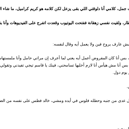
 كلامي أنا دلوقتي اللي بقى يزعل لكن كلامه هو كريم كراميل، ما شاء الله ك
يت نفسي زهقانة ففتحت اليوتيوب وقعدت اتفرج على الفيديوهات وأنا بقول لنف
رف يروح فين ولا يعمل أيه وقال لنفسه:
نا كان المفروض أعمل أيه يعني لما أعرف إن مراتي حامل وأنا ملمستهاش، أ
ا مش هيأس أنا لازم أخليها تسامحني، فينك يا قاسم تيجي تفيدني وتقولي أعم
دول.
عدى من جنبه وحطله فلوس في أيده ومشي، خالد فطس على نفسه من الضحك وج
ود.