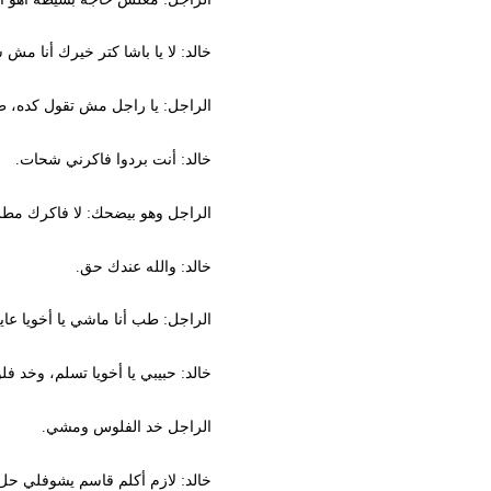
خالد: لا يا باشا كتر خيرك أنا مش شحات
الراجل: يا راجل مش تقول كده، طب بص 
خالد: أنت بردوا فاكرني شحات.
الراجل وهو بيضحك: لا فاكرك مطرود، يا
خالد: والله عندك حق.
الراجل: طب أنا ماشي يا أخويا عايز حا
خالد: حبيبي يا أخويا تسلم، وخد فلوسك 
الراجل خد الفلوس ومشي.
خالد: لازم أكلم قاسم يشوفلي حل م