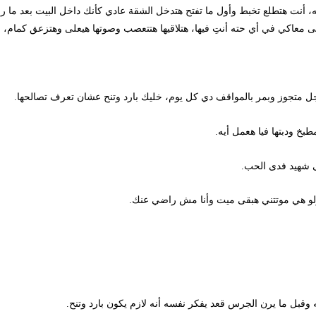
ت هتطلع تخبط وأول ما تفتح هتدخل الشقة عادي كأنك داخل البيت بعد ما رجعت
معاكي في أي حته أنتِ فيها، هتلاقيها هتتعصب وصوتها هيعلى وهتزعق كمام، ب
متجوز وبمر بالمواقف دي كل يوم، خليك بارد وتنح عشان تعرف تصالحها.
بتها فيا هعمل أيه.
يد فدى الحب.
 هي موتتني هبقى ميت وأنا مش راضي عنك.
 ما يرن الجرس قعد يفكر نفسه أنه لازم يكون بارد وتنح.