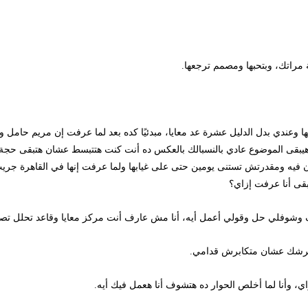
ك، وبتحبها ومصمم ترجعها.
عندي بدل الدليل عشرة عد معايا، مبدئيًا كده بعد لما عرفت إن مريم حامل وأن
ى الموضوع عادي بالنسبالك بالعكس ده أنت كنت هتتبسط عشان هتبقى حجة إنك ت
ه ومقدرتش تستنى يومين حتى على غيابها ولما عرفت إنها في القاهرة جريت ور
أنا عرفت إزاي؟
لي حل وقولي أعمل أيه، أنا مش عارف أنت مركز معايا وقاعد تحلل تصرفاتي ل
 عشان متكابرش قدامي.
نا لما أخلص الحوار ده هتشوف أنا هعمل فيك أيه.