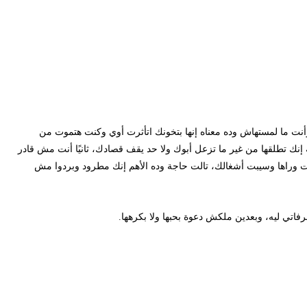
ت ما لمستهاش وده معناه إنها بتخونك اتأثرت أوي وكنت هتموت من
طلقها من غير ما تزعل أبوك ولا حد يقف قصادك، ثانيًا أنت مش قادر
اها وسيبت أشغالك، تالت حاجة وده الأهم إنك مطرود وبردوا مش
يه، وبعدين ملكش دعوة بحبها ولا بكرهها.