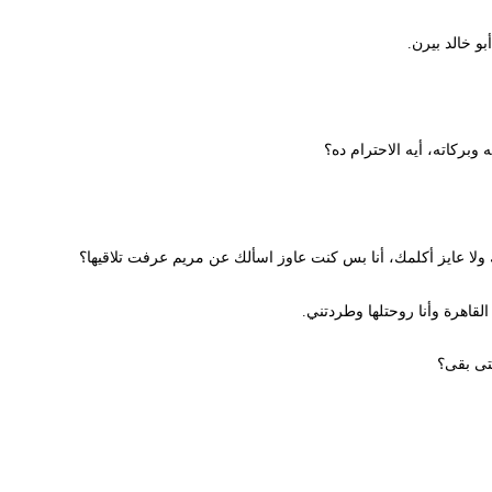
لد بيرن.
كاته، أيه الاحترام ده؟
 عايز أكلمك، أنا بس كنت عاوز اسألك عن مريم عرفت تلاقيها؟
هرة وأنا روحتلها وطردتني.
بقى؟