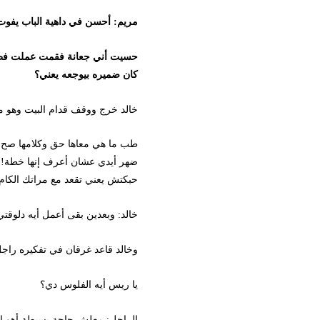
مريم: أحسن في داهية الباب يفوت جمل،
حسيت أني جعانة فقمت عملت فطار، ولق
كان ضميره بيوجعه يعني؟
خالد خرج ووقف قدام البيت وهو مش عا
طب ما هي معاها حق وكلامها صح، بس أ
ضهر أيدي عشان أعرف إنها خطة! بس أن
حبكتش يعني تقعد مع مراتك الكام يوم 
خالد: وبعدين بقى أعمل أيه دلوقتي.
وخالد قاعد غرقان في تفكيره راجل 
يا ريس أيه الفلوس دي؟
الراجل: معلش حاجة بسيطة أهو الموج