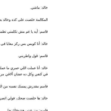
خالد: ماشي.
المكالمة خلصت على كده وخالد بعدها
قاسم: أيه يا عم مش تكلمني تطمني عل
خالد: أنا كويس بس ركز معايا في اللي
قاسم: قول واطربني.
خالد: أنا عملت اللي عمري ما عملته
في كتفي وكل ده عشان ألاقي مريم، ولما
قاسم مقدرش يمسك نفسه من الضحك و
خالد: ها خلصت ضحك، قولي اتصرف إز
قاسم: من عيني هشوفلك حل.