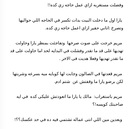
وفضلت مستغربه ازاي عمل حاجه زي كده!!
يارا اول ما دخلت البيت بدات تكسر في الحاجه اللي حواليها
وتصرخ :اناني حقير ازاي اعمل حاجه زي كده.
مريم خرجت على صوت صرخها وتفاجئت بمنظر يارا وحاولت
تهديها على قد ما تقدر وفشلت في البدايه لحد اما حاولت على قد
ما تقدر تهديها وفعلا هديت فى الاخر .
مريم قعدتها في الصالون وجابت لها كوبايه ميه بسرعه وشربتها
لكن برضو يارا ما وقفتش عن شتم ادم.
مريم باستغراب: مالك يا يارا ما اتعودتش عليكى كده في ايه
صاحبتك كويسه!؟
وبعدين مين اللي انتى عماله تشتمي فيه ده في حد عكسك؟؟!