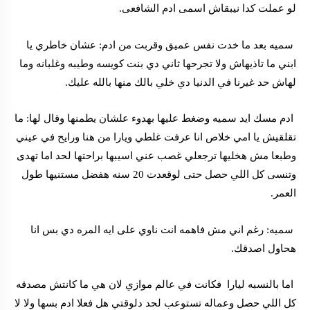
لو عملت كدا نيبقاش اسمى ادم الشافعى.
سميه بعد ما خدت نفس عميق وقربت من ادم: عشان خاطري يا
ابني ما تاذيهاش ولا تجرحها ثاني دي بنت كويسه وطيبه وغلبانه وما
لهاش حد غيرنا في الدنيا دي خلي بالك منها بالله عليك.
ادم مسك ايد سميه وضغط عليها بهدوء علشان يطمنها وقال لها: ما
تقلقيش يا امي خلاص انا عرفت غلطي ويارا من هنا ورايح في عيني
وطبعا مش هخليها ترجعلي غصب عني اسيبها براحتها لحد اما تهدى
وتنسى كل اللي حصل حتى لوقعدت 20 سنه هفضل مستنيها طول
العمر.
سميه: رغم اني مش فاهمه انت ناوي على ايه المره دي بس انا
هحاول اصدقك.
اما بالنسبه ليارا فكانت في عالم موازي لان هي ما كانتش مصدقه
كل اللي حصل وعماله تستوعب لحد دلوقتي هل فعلا ادم بسها ولا لا