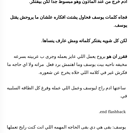
ادم خرج من عند الماذون وهو مبسوط جدا لكن بيفتكر.
فجاه كلمات يوسف فحاول يشتت افكاره علشان ما يروحش يقتل
يوسف.
لكن كل شويه يفتكر كلماته ومش عارف ينساها.
فقرر ان هو
يروح يعمل اللي عايز يعمله وجرى ب عربيته بسرعه
مخيفه ناحيه بيت يوسف وما اهتمش برد فعل مراته ولا اي حاجه ما
فكرش غير في كلامه اللي خلاه يخرج عن شعوره.
ساعتها ادم راح ليوسف وعمل اللي عمله وفرغ كل الطاقه السلبيه
في.
end flashback.
يوسف: بقى هي دي بقى الحاجه المهمه اللي انت كنت رايح تعملها