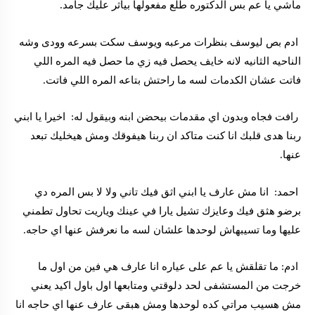
ماشي يا عم بس الدكتوره طلع مفعولها بياثر عليك جامد.
ادم بص ليوسف بنظرات مرعبه ويوسف سكت بسرعه وودى وشه
الناحيه الثانيه لانه خايف يحصل فيه زي ما حصل فيه المره اللي
فاتت عشان الكدمات لسه ما راحتش بتاعه المره اللي فاتت.
رافت فجاه وبدون اي مقدمات بيحضن ابنه وبيقول له: اخيرا يا ابني
ربنا هدى قلبك انا كنت متاكد ان ربنا هيفوقك ومش هيخليك تبعد
عنها.
احمد: انا مش عارف يا ابني اثق فيك تاني ولا لا بس المره دي
برضو هثق فيك وعايزك تشيل يارا في عينك وياريت تحاول تطمني
عليها وما تسيبهاش لوحدها علشان لسه ما نعرفش عنها اي حاجه.
ادم: ما تقلقش يا عم على عياره انا عارف هي فين من اول ما
خرجت من المستشفى لحد دلوقتي ومتابعها اول باول اكيد يعني
مش هسيب مراتي كده لوحدها ومش هبقى عارف عنها اي حاجه انا