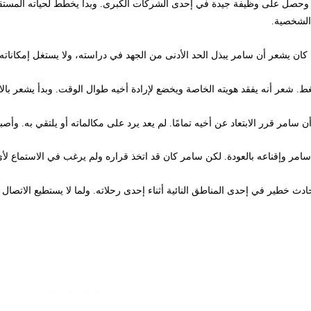
وحصل على وظيفة جيدة في إحدى الشركات الكبرى. وبدأ يخطط لحياته المستقبلية
 الشخصية.
 كان يشعر أن سامر يبذل الحد الأدنى من الجهد في دراسته، ولا يستغل إمكاناته 
ط. شعر أنه يفقد هويته الخاصة ويخضع لإرادة أخيه طوال الوقت. وبدأ يشعر بال
 سامر قرر الابتعاد عن أخيه تمامًا. لم يعد يرد على مكالماته أو يلتقي به. وأصبح
سامر وإقناعه بالعودة. لكن سامر كان قد اتخذ قراره ولم يرغب في الاستماع لأي
خطير في إحدى المناطق النائية أثناء إحدى رحلاته. ولما لا يستطيع الاتصال ب
متابعة القراءة