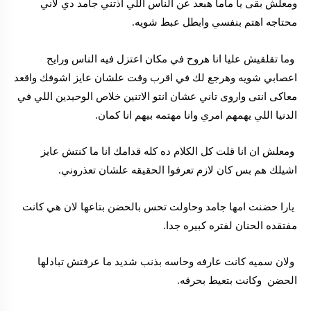
ومعلش بقى يا ماما هبعد عن الناس اللي اذتني جامد دي لاني
محتاجه اهتم بنفسي وابطل عبط شويه.
وما تقلقيش عليا انا هروح في مكان اعتزل فيه الناس ورايح
اعصابي شويه وهرجع لك في اقرب وقت علشان عايز اشوفك واقعد
معاكى انتى واروى تاني عشان انتو الاتنين خلاص الوحيدين اللي في
الدنيا اللي يهمهم امري وانا مهتمه بيهم انا كمان.
ومعلش ان انا قلت كل الكلام ده كله قدامك انا ما كنتش عايز
اشيلك هم بس كان لازم تعرفوا الحقيقه علشان تعذروني.
يارا حضنت امها جامد وحاولت تحس بالحضن بتاعها لان هي كانت
مفتقده الحنان لفتره كبيره جدا.
ولان سميه كانت عارفه وحاسه بذنب شديد ما عرفتش تبادلها
الحضن وكانت بتعيط بحرقه.