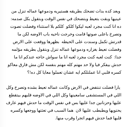
وبعد كده بدات تضحك بطريقه هستيريه ودموعها عماله تنزل من
عينيها وبقت بتعيط وبتضحك في نفس الوقت وبتقول بكل صدمه:
ده انا كنت مجرد لعبه ليكوا كلكو كلكم بلا استثناء وفضلت تصوت
وتصرخ باعلى صوتها قامت وخرجت ناحيه باب الاوضه لكن ما
قدرتش تكمل وسندت على الحيطه بظهرها ووقعت على الارض
وفضلت تعيط بغزاره ودموعها عماله تنزل وبتقول بطريقه مؤلمه
جدا: كنت لعبه كنت مجرد لعبه انا ما سواش حاجه عندكم انا ما
حدش بيفكر فيا ولا حد مهتم كله مهتم بنفسه لكن مش فارق معاكو
كسره قلبي انا عملتلكم ايه عشان تعملوا معايا كل ده!؟
يارا فضلت تنتفض في الارض وكانت عماله تعيط بشده وتصرخ وكل
اللي في المستشفى سامعينها وكل اللي في الاوضه قلبهم بيتقطع
عليها وحزنانين جدا عليها بس في نفس الوقت ما حدش فيهم عارف
يحتويها ويطبطب عليها لان هما السبب في تعثتها ووجعها وكسره
قلبها فما حدش فيهم اتجرا وقرب منها.