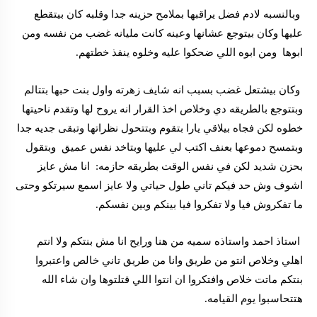
وبالنسبه لادم فضل يراقبها بملامح حزينه جدا وقلبه كان بيتقطع
عليها وكان بيتوجع عشانها وعينه كانت مليانه غضب من نفسه ومن
ابوها ومن ابوه اللي ضحكوا عليه وخلوه ينفذ خطتهم.
وكان بيشتعل غضب بسبب انه شايف زهرته واول بنت حبها بتتالم
وبتتوجع بالطريقه دي وخلاص اخذ القرار انه يروح لها وتقدم ناحيتها
خطوه لكن فجاه بيلاقي يارا بتقوم وبتتحول نظراتها وتبقى جديه جدا
وبتمسح دموعها بعنف اكتب لي عليها وبتاخد نفس عميق وبتقول
بحزن شديد لكن في نفس الوقت بطريقه حازمه: انا مش عايز
اشوف وش حد فيكم تاني طول حياتي ولا عايز اسمع سيرتكو وحتى
ما تفكروش فيا ولا تفكروا فيا بينكم وبين نفسكم.
استاذ احمد واستاذه سميه من هنا ورايح انا مش بنتكم ولا انتم
اهلي وخلاص انتو من طريق وانا من طريق تاني خالص واعتبروا
بنتكم ماتت خلاص وافتكروا ان انتوا اللي قتلتوها وان شاء الله
هتتحاسبوا يوم القيامه.