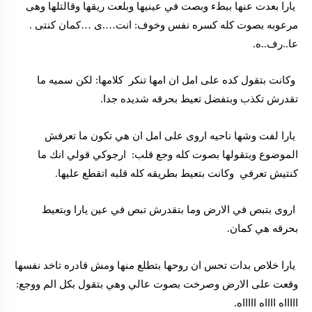
يارا بعدت عنها ببطء وبصت في عينيها وبلعت ريقها وقالتلها وهى
مرعوبه بصوت كله كسره نفس وخوف: انت….ى …كمان كنتى .
عا..رف..ه.
وكانت بتقول كده على امل ان امها تنكر كلامها: لكن سميه ما
تقدرش تكذب وبتفضل تعيط بحرقه شديده جدا.
يارا لفت وشها ناحيه اروى على امل ان هي تكون ما تعرفش
الموضوع وبتقولها بصوت كله وجع قلب: ارجوكي قولي انك ما
كنتيش تعرفي وكانت بتعيط بطريقه كله قلبه اتقطع عليها.
اروى بتبص في الارض وما بتقدرش تبص في عين يارا وبتعيط
بحرقه هي كمان.
يارا خلاص بدات تحس ان روحها بتطلع منها ومش قادره تاخد نفسها
وقعت على الارض وصرخت بصوت عالي وهي بتقول بكل الم ووجع:
اااااه ااااه اااااه.