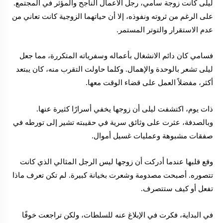
ليلى كانت زوجة سامي، رجل الأعمال الناجح والمؤثر في المجتمع.
على الرغم من ثروته ونفوذه، إلا أن حياتهما الزوجية كانت تعاني من
عدم الاستقرار والتوتر المستمر.
فسامي كان دائم الانشغال بأعماله وسفرياته المتكررة، مما جعل
ليلى تشعر بالوحدة والإهمال. وكلما حاولت التقرب منه، كان يبتعد
أكثر، مفضلاً العمل على قضاء الوقت معها.
ذات يوم، اكتشفت ليلى أن زوجها يخفي أسرارًا كثيرة عنها.
وبالصدفة، عثرت على وثائق سرية في حقيبته تشير إلى تورطه في
صفقات مشبوهة وعمليات غسيل أموال.
وقع قلبها عندما أدركت أن زوجها ليس الرجل المثالي الذي كانت
تتصوره. أصبحت مصدومة وشعرت بخيانة كبيرة. لم تكن تعرف ماذا
تفعل أو كيف ستتصرف.
في البداية، فكرت في الإبلاغ عنه للسلطات، ولكن تراجعت خوفًا