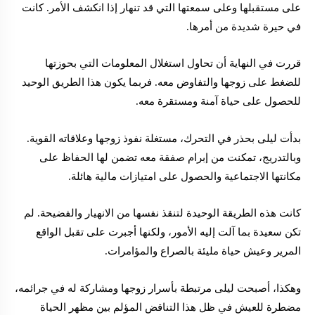
على مستقبلها وعلى سمعتها التي قد تنهار إذا انكشف الأمر. كانت
في حيرة شديدة من أمرها.
قررت في النهاية أن تحاول استغلال المعلومات التي بحوزتها
للضغط على زوجها والتفاوض معه. فربما يكون هذا الطريق الوحيد
للحصول على حياة آمنة ومستقرة معه.
بدأت ليلى بحذر في التحرك، مستغلة نفوذ زوجها وعلاقاته القوية.
وبالتدريج، تمكنت من إبرام صفقة معه تضمن لها الحفاظ على
مكانتها الاجتماعية والحصول على امتيازات مالية هائلة.
كانت هذه الطريقة الوحيدة لتنقذ نفسها من الانهيار والفضيحة. لم
تكن سعيدة بما آلت إليه الأمور، ولكنها أجبرت على تقبل الواقع
المرير وعيش حياة مليئة بالصراع والمؤامرات.
وهكذا، أصبحت ليلى مرتبطة بأسرار زوجها ومشاركة له في جرائمه،
مضطرة للعيش في ظل هذا التناقض المؤلم بين مظهر الحياة