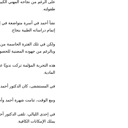
على الرغم من نجاحه المهني الكبير، كا
طفولته.
نشأ أحمد في أسرة متواضعة في إحدى الق
إتمام دراساته الطبية بنجاح.
ولكن في تلك الفترة الحاسمة من حياته
وبالرغم من جهوده المضنية للحصول على
هذه التجربة المؤلمة تركت ندوبًا عميقة
المادية.
في المستشفى، كان الدكتور أحمد يتفانى
ومع الوقت، تنامت شهرة أحمد وأصبح واحد
في إحدى الليالي، تلقى الدكتور أحمد 
يملك الإمكانات الكافية.