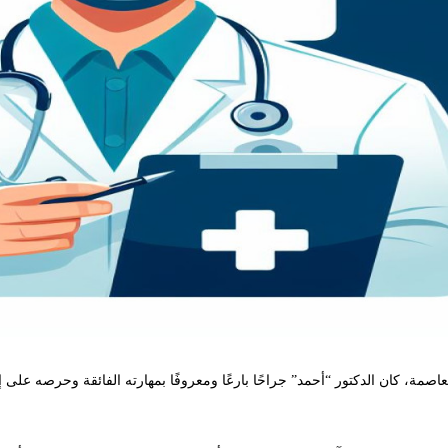
كان الدكتور “أحمد” جراحًا بارعًا ومعروفًا بمهارته الفائقة وحرصه على إنقاذ ح