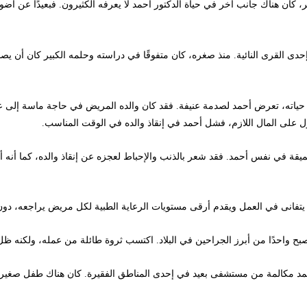
ن هناك جانب آخر في حياة الدكتور أحمد لا يعرفه الكثيرون. فبعيدًا عن أضواء 
رى النائية. منذ صغره، كان متفوقًا في دراسته وحلمه الكبير كان أن يصبح طبي
، تعرض أحمد لصدمة عنيفة. فقد كان والده المريض في حاجة ماسة إلى عملية ج
 المال اللازم، فشل أحمد في إنقاذ والده في الوقت المناسب.
 في نفس أحمد. فقد شعر بالذنب والإحباط لعجزه عن إنقاذ والده، كما أنه أصبح 
 في العمل ويقدم أرقى مستويات الرعاية الطبية لكل مريض يراجعه، دون تمييز.
ًا من أبرز الجراحين في البلاد. اكتسب ثروة طائلة من عمله، ولكنه ظل وفيًا لقي
مكالمة من مستشفى بعيد في إحدى المناطق الفقيرة. كان هناك طفل صغير في حا