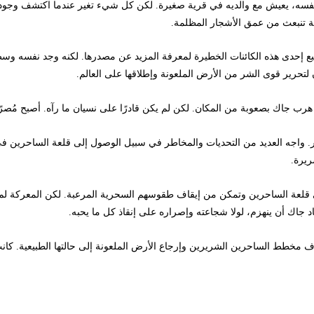
سه، يعيش مع والديه في قرية صغيرة. لكن كل شيء تغير عندما اكتشف وجود قوى خ
بعث من عمق الأشجار المظلمة.
إحدى هذه الكائنات الخطيرة لمعرفة المزيد عن مصدرها. لكنه وجد نفسه وسط 
ير قوى الشر من الأرض الملعونة وإطلاقها على العالم.
ك بصعوبة من المكان. لكن لم يكن قادرًا على نسيان ما رآه. أصبح مُصرًا على
 العديد من التحديات والمخاطر في سبيل الوصول إلى قلعة الساحرين في قلب 
الساحرين وتمكن من إيقاف طقوسهم السحرية المرعبة. لكن المعركة لم تكن سه
ن ينهزم، لولا شجاعته وإصراره على إنقاذ كل ما يحبه.
 الساحرين الشريرين وإرجاع الأرض الملعونة إلى حالتها الطبيعية. كانت القري