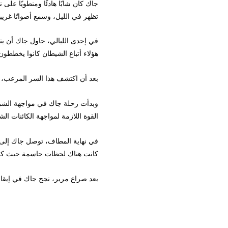
جاك كان شابًا هادئًا ومنطويًا على نف
تظهر في الليل، وسمع أصواتًا غريبة تن
في إحدى الليالي، حاول جاك أن يتبع 
هؤلاء أتباع الشيطان كانوا يخططون لتحر
بعد أن اكتشف هذا السر المرعب، هرب جا
وبدأت رحلة جاك في مواجهة الشر. واجه
القوة اللازمة لمواجهة الكائنات الشريرة.
في نهاية المطاف، توصل جاك إلى قلعة 
كانت هناك لحظات حاسمة حيث كاد جاك أ
بعد صراع مرير، نجح جاك في إيقاف مخطط