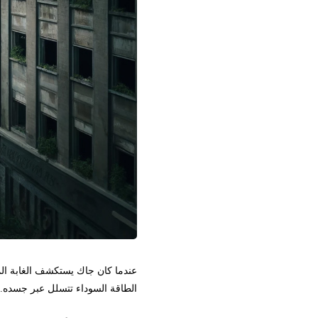
عندما كان جاك يستكشف الغابة المظلمة 
الطاقة السوداء تتسلل عبر جسده. لم يد