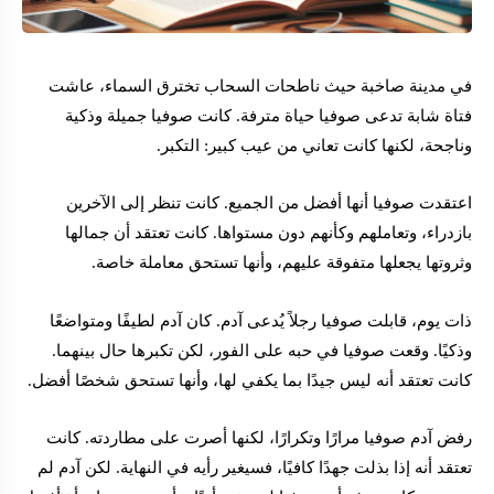
في مدينة صاخبة حيث ناطحات السحاب تخترق السماء، عاشت
فتاة شابة تدعى صوفيا حياة مترفة. كانت صوفيا جميلة وذكية
وناجحة، لكنها كانت تعاني من عيب كبير: التكبر.
اعتقدت صوفيا أنها أفضل من الجميع. كانت تنظر إلى الآخرين
بازدراء، وتعاملهم وكأنهم دون مستواها. كانت تعتقد أن جمالها
وثروتها يجعلها متفوقة عليهم، وأنها تستحق معاملة خاصة.
ذات يوم، قابلت صوفيا رجلاً يُدعى آدم. كان آدم لطيفًا ومتواضعًا
وذكيًا. وقعت صوفيا في حبه على الفور، لكن تكبرها حال بينهما.
كانت تعتقد أنه ليس جيدًا بما يكفي لها، وأنها تستحق شخصًا أفضل.
رفض آدم صوفيا مرارًا وتكرارًا، لكنها أصرت على مطاردته. كانت
تعتقد أنه إذا بذلت جهدًا كافيًا، فسيغير رأيه في النهاية. لكن آدم لم