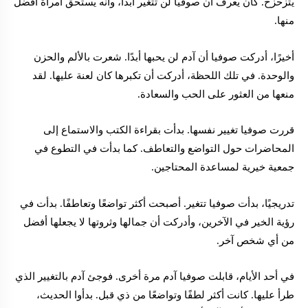
يتزحزح. كان يعرف أن صوفيا لن تتغير أبدًا، وأنه يستحق امرأة أفضل
منها.
أخيرًا، أدركت صوفيا أن آدم لن يحبها أبدًا. شعرت بالألم والحزن
والوحدة. في تلك اللحظة، أدركت أن تكبرها كان لعنة عليها. لقد
منعها من العثور على الحب والسعادة.
قررت صوفيا تغيير نفسها. بدأت بقراءة الكتب والاستماع إلى
المحاضرات حول التواضع والتعاطف. كما بدأت في التطوع في
جمعية خيرية لمساعدة المحتاجين.
تدريجيًا، بدأت صوفيا تتغير. أصبحت أكثر تواضعًا وتعاطفًا. بدأت في
رؤية الخير في الآخرين، وأدركت أن جمالها وثروتها لا يجعلها أفضل
من أي شخص آخر.
في أحد الأيام، قابلت صوفيا آدم مرة أخرى. فوجئ آدم بالتغيير الذي
طرأ عليها. كانت أكثر لطفًا وتواضعًا من ذي قبل. بدأوا الحديث،