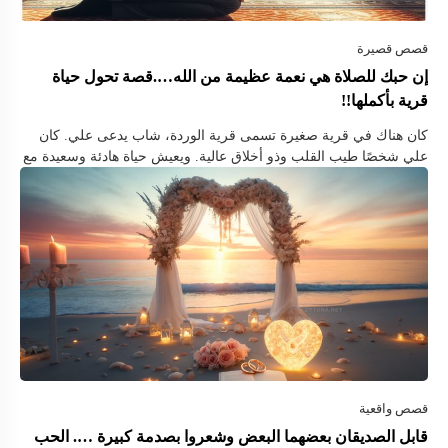
إن حبك للصلاة هي نعمة عظيمة من الله….قصة تحول حياة
قرية بأكملها!!
كان هناك في قرية صغيرة تسمى قرية الوردة، شاب يدعى علي. كان
علي شخصًا طيب القلب وذو أخلاق عالية. ويعيش حياة هادئة وسعيدة مع
عائلته، وكان يمتلك شغفًا كبيرًا بالصلاة. منذ …
قابل الصديقان بعضهما البعض وشعروا بصدمة كبيرة …. الحب