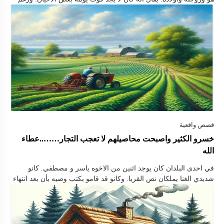
هذا كان رجلا صبورا لا يشتكي …
خسرو الكثير واصبحت محاصيلهم لا تعجب التجار……..عطاء
الله
في احدى البلدان كان يوجد اثنين من الاخوه ياسر و مصطفي. كانو
شديدي الغنا يملكان نص القريا. وكانو قد قامو بكتب وصيه بأن بعد انتهاء
حياتهم. أن يشترك جميع اولادهم …