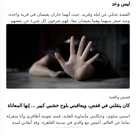
ليس وعد
القصة تحكي عن ليلة وفريد، حيث أنهما جاران يعيشان في قرية واحدة،
ومنذ صغر سنهما وهما يعيشان معا، فهم يعرفون كل شيء عن بعضهم
البعض. كان فريد وليلي يدرسان في مدرسة …
كان ينقلني في قفص، ويعاقبني بلوح خشبي كبير … إنها المعاناة
اسمي سلوى، وحكايتي مأساوية للغاية، فمنذ نعومة أظافري وأنا منعزلة
تماما عن العالم، أعيش مع والدي في مدينة القاهرة، وقد أبقاني لمدة
Advertisement - إعلان
ثلاثة عشر عاما محبوسة في غرفة شبيهه بزنزانه …