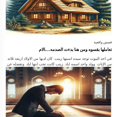
تعاملها بقسوه ومن هنا بدءت الصدمه….الام
في احد البيوت توجد سيده اسمها زينب. كان لديها من الاولاد اربعه ثلاثه
من الإناث وولد واحد اسمه اياد. زينب كانت تحب ابنها اياد. وتفضله عن
بقيت اخواته. وفي احد الايام. اياد السلام عليكم …